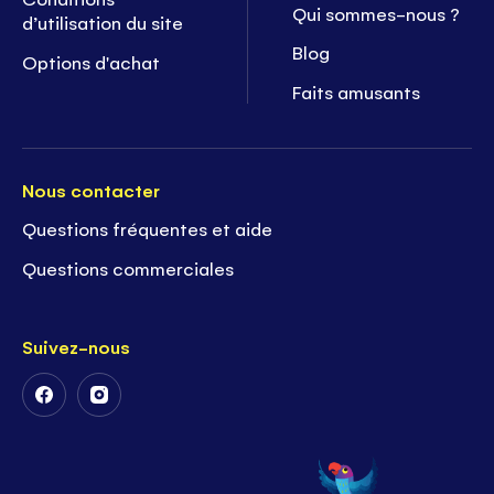
Qui sommes-nous ?
d’utilisation du site
Blog
Options d'achat
Faits amusants
Nous contacter
Questions fréquentes et aide
Questions commerciales
Suivez-nous
Suivez-
Suivez-
nous
nous
sur
sur
Facebook
Instagram