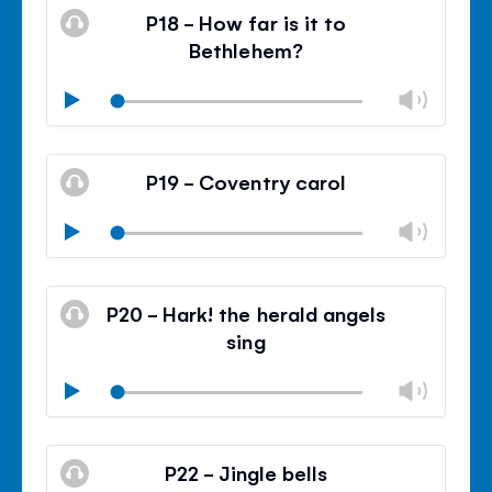
silencieux
le
P18 - How far is it to
contr
Bethlehem?
du
volu
Modif
Play
le
Mode
volu
Ferm
silencieux
le
P19 - Coventry carol
contr
du
Modif
Play
volu
le
Mode
volu
Ferm
silencieux
le
P20 - Hark! the herald angels
contr
sing
du
volu
Modif
Play
le
Mode
volu
Ferm
silencieux
le
P22 - Jingle bells
contr