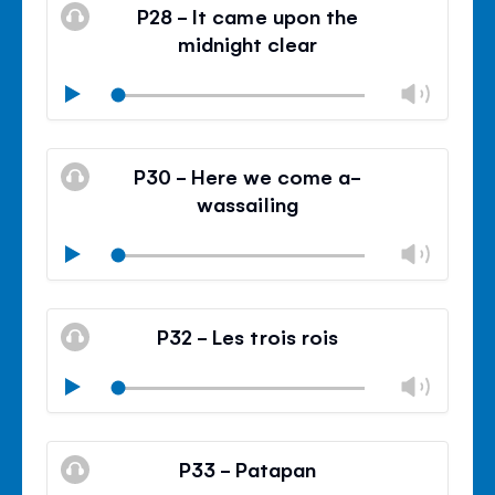
silencieux
le
P28 - It came upon the
contr
midnight clear
du
volu
Modif
Play
le
Mode
volu
Ferm
silencieux
le
P30 - Here we come a-
contr
wassailing
du
volu
Modif
Play
le
Mode
volu
Ferm
silencieux
le
P32 - Les trois rois
contr
du
Modif
Play
volu
le
Mode
volu
Ferm
silencieux
le
P33 - Patapan
contr