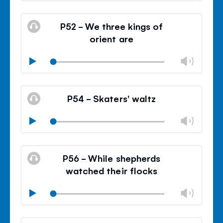
Mode
volu
Ferm
silencieux
le
P52 - We three kings of
contr
orient are
du
volu
Modif
Play
le
Mode
volu
Ferm
silencieux
le
P54 - Skaters' waltz
contr
du
Modif
Play
volu
le
Mode
volu
Ferm
silencieux
le
P56 - While shepherds
contr
watched their flocks
du
volu
Modif
Play
le
Mode
volu
Ferm