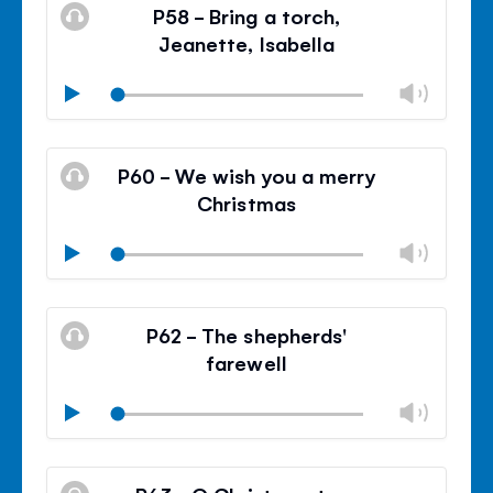
silencieux
le
P58 - Bring a torch,
contr
Jeanette, Isabella
du
volu
Modif
Play
le
Mode
volu
Ferm
silencieux
le
P60 - We wish you a merry
contr
Christmas
du
volu
Modif
Play
le
Mode
volu
Ferm
silencieux
le
P62 - The shepherds'
contr
farewell
du
volu
Modif
Play
le
Mode
volu
Ferm
silencieux
le