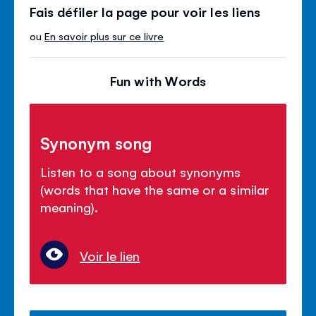
Fais défiler la page pour voir les liens
ou
En savoir plus sur ce livre
Fun with Words
Synonym song
Listen to a song about synonyms
(words that have the same or a similar
meaning).
Voir le lien