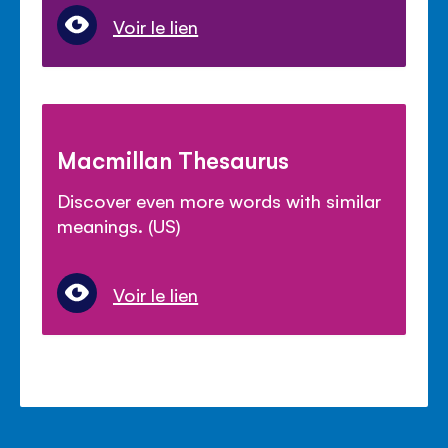
Voir le lien
Macmillan Thesaurus
Discover even more words with similar
meanings. (US)
Voir le lien