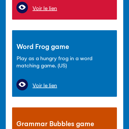
Voir le lien
Word Frog game
Play as a hungry frog in a word
matching game. (US)
Voir le lien
Grammar Bubbles game