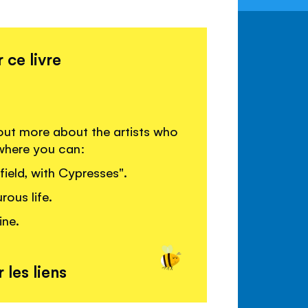
 ce livre
out more about the artists who
 where you can:
eld, with Cypresses".
ous life.
ine.
 les liens