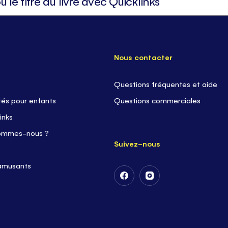
Nous contacter
Questions fréquentes et aide
tés pour enfants
Questions commerciales
inks
ommes-nous ?
Suivez-nous
 amusants
Suivez-
Suivez-
nous
nous
sur
sur
Facebook
Instagram