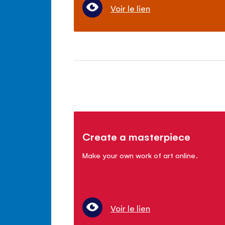
Voir le lien
Create a masterpiece
Make your own work of art online.
Voir le lien