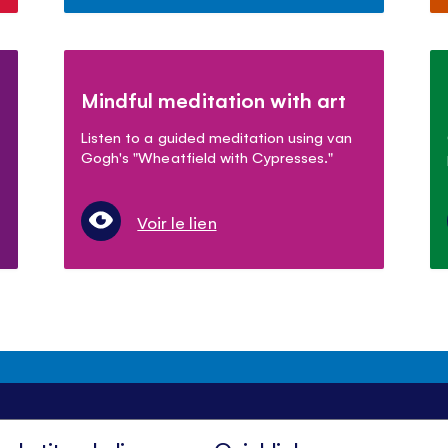
Mindful meditation with art
Listen to a guided meditation using van
Gogh's "Wheatfield with Cypresses."
Voir le lien