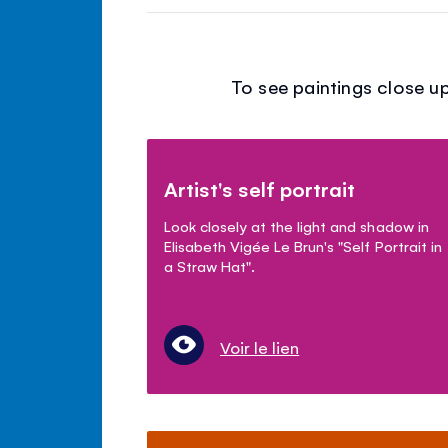
To see paintings close up
Artist's self portrait
Look closely at the light and shadow in
Elisabeth Vigée Le Brun's "Self Portrait in
a Straw Hat".
Voir le lien