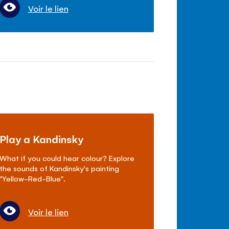
Voir le lien
Play a Kandinsky
What if you could hear colour? Explore
the sounds of Kandinsky's painting
"Yellow-Red-Blue".
Voir le lien