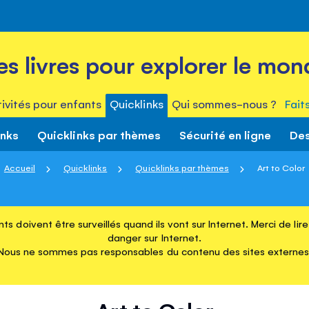
es livres pour explorer le mon
ivités pour enfants
Quicklinks
Qui sommes-nous ?
Fait
inks
Quicklinks par thèmes
Sécurité en ligne
Des
Accueil
Quicklinks
Quicklinks par thèmes
Art to Color
ts doivent être surveillés quand ils vont sur Internet. Merci de li
danger sur Internet.
Nous ne sommes pas responsables du contenu des sites externes