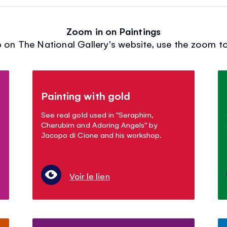
Zoom in on Paintings
 on The National Gallery's website, use the zoom to
Painting with gold
See real gold used in "Seraphim,
Cherubim and Adoring Angels" by
Jacopo di Cione and his workshop.
Voir le lien