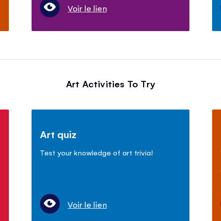
Voir le lien
Art Activities To Try
Art quiz
Test your knowledge of art trivia!
Voir le lien