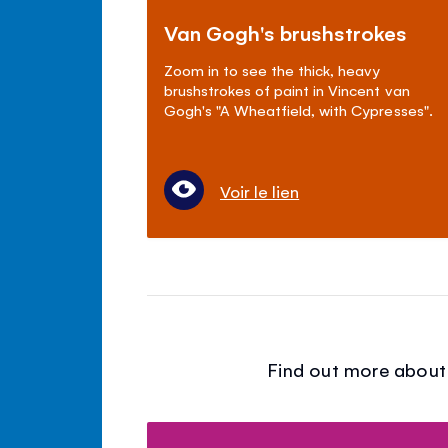
Van Gogh's brushstrokes
Zoom in to see the thick, heavy
brushstrokes of paint in Vincent van
Gogh's "A Wheatfield, with Cypresses".
Voir le lien
Find out more about 