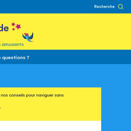
Recherche
de
s amusants
 questions ?
re nos conseils pour naviguer sans
.