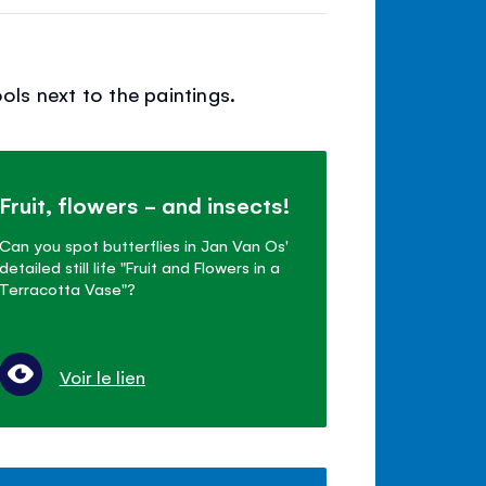
ols next to the paintings.
Fruit, flowers - and insects!
Can you spot butterflies in Jan Van Os'
detailed still life "Fruit and Flowers in a
Terracotta Vase"?
Voir le lien