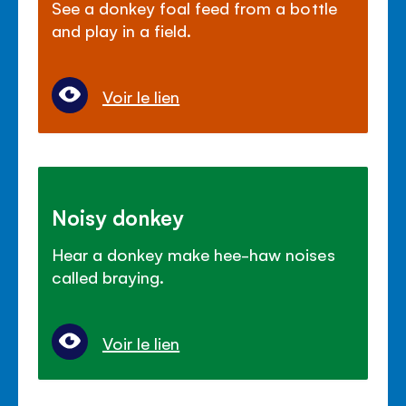
See a donkey foal feed from a bottle
and play in a field.
Voir le lien
Noisy donkey
Hear a donkey make hee-haw noises
called braying.
Voir le lien