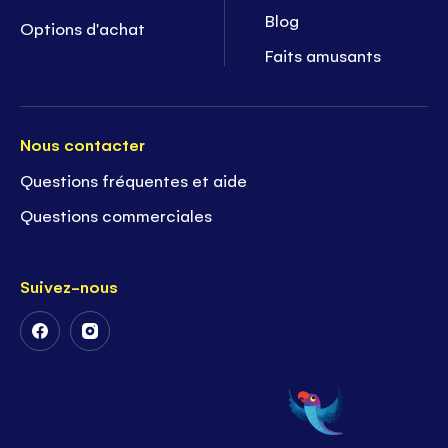
Blog
Options d'achat
Faits amusants
Nous contacter
Questions fréquentes et aide
Questions commerciales
Suivez-nous
Suivez-
Suivez-
nous
nous
sur
sur
Facebook
Instagram