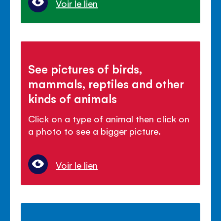
Voir le lien
See pictures of birds,
mammals, reptiles and other
kinds of animals
Click on a type of animal then click on
a photo to see a bigger picture.
Voir le lien