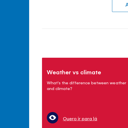
A
Weather vs climate
What's the difference between weather
and climate?
Quero ir para lá