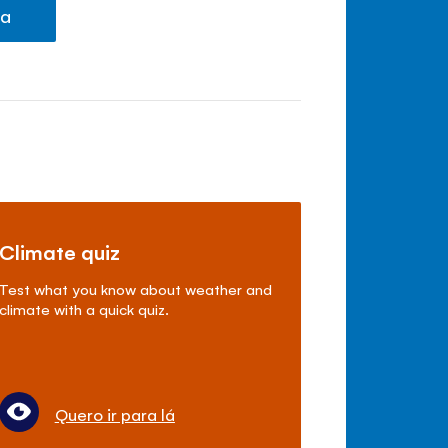
ma
Climate quiz
Test what you know about weather and
climate with a quick quiz.
Quero ir para lá