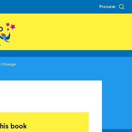
Procurar
o
s
e Change
this book