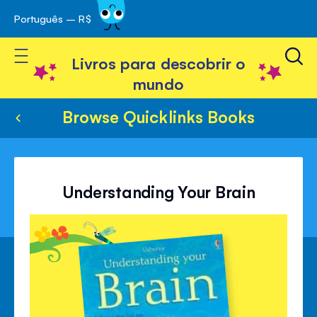
Português – R$
Skip
 navegação
to
Toggle Nav
Content
Livros para descobrir o
mundo
Browse Quicklinks Books
Understanding Your Brain