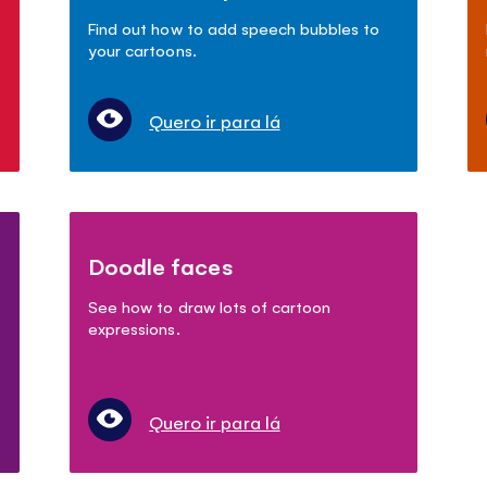
Find out how to add speech bubbles to
your cartoons.
Quero ir para lá
Doodle faces
See how to draw lots of cartoon
expressions.
Quero ir para lá