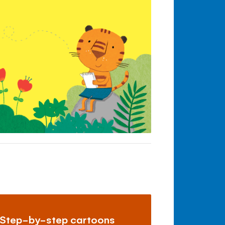
Step-by-step cartoons