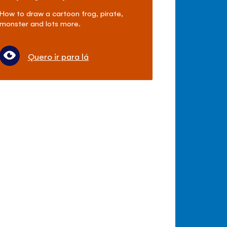
How to draw a cartoon frog, pirate,
monster and lots more.
Quero ir para lá