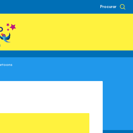
Procurar
o
s
artoons