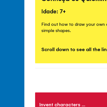
Idade: 7+
Find out how to draw your own c
simple shapes.
Scroll down to see all the li
Invent characters ...