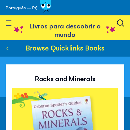
Português – R$
Skip
 navegação
to
Toggle Nav
Content
Livros para descobrir o
mundo
Browse Quicklinks Books
Rocks and Minerals