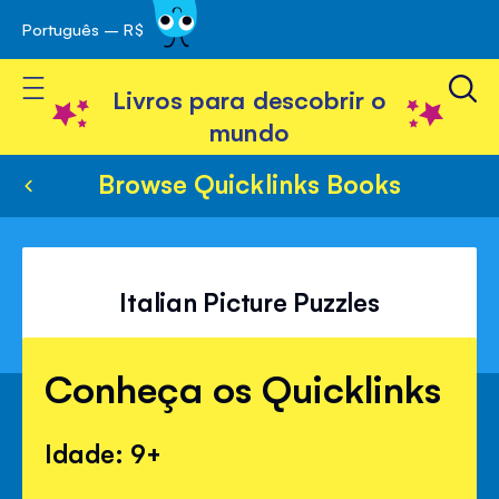
Português – R$
Skip
 navegação
to
Toggle Nav
Content
Livros para descobrir o
mundo
Browse Quicklinks Books
Italian Picture Puzzles
Conheça os Quicklinks
Idade: 9+