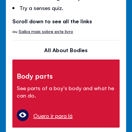
Try a senses quiz.
Scroll down to see all the links
ou
Saiba mais sobre este livro
All About Bodies
Body parts
See parts of a boy's body and what he
can do.
Quero ir para lá