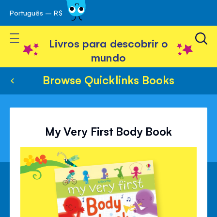
Português – R$
Skip
 navegação
to
Toggle Nav
Content
Livros para descobrir o
mundo
Browse Quicklinks Books
My Very First Body Book