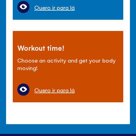
Quero ir para lá
Workout time!
Choose an activity and get your body
moving!
Quero ir para lá