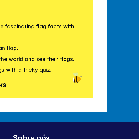
e fascinating flag facts with
n flag.
he world and see their flags.
 with a tricky quiz.
ks
Sobre nós