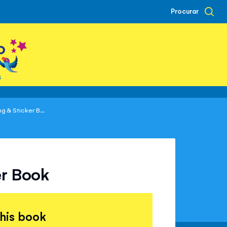
Procurar
o
s
g & Sticker B...
er Book
this book