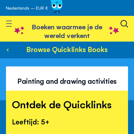
Nederlands – EUR €
Skip
avigatie
to
Toggle Nav
Content
Boeken waarmee je de
wereld verkent
Browse Quicklinks Books
Painting and drawing activities
Ontdek de Quicklinks
Leeftijd: 5+