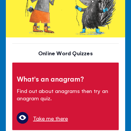
Online Word Quizzes
What's an anagram?
Find out about anagrams then try an
anagram quiz.
Take me there