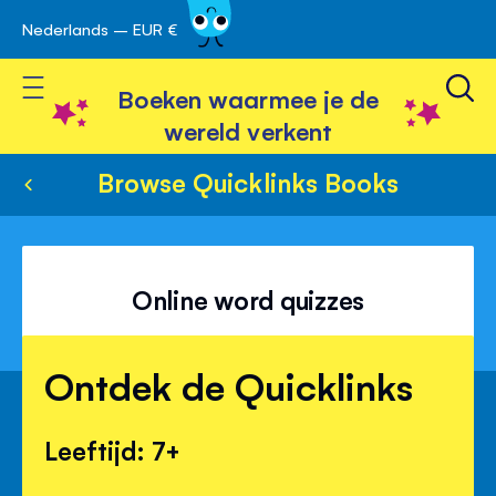
Nederlands – EUR €
Skip
avigatie
to
Toggle Nav
Content
Boeken waarmee je de
wereld verkent
Browse Quicklinks Books
Online word quizzes
Ontdek de Quicklinks
Leeftijd: 7+