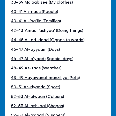
38-39 Malaabisee (My clothes)
40-41 An-naas (People)
40-41 Al-’aa’ila (Families)
42-43 ’Amaal ’ashyaa’ (Doing things)
44-45 Al-ad-daad (Opposite words)
46-47 Al-ayyaam (Days)
46-47 Al-a’yaad (Special days)
48-49 At-taqs (Weather)
48-49 Hayawanat manziliya (Pets)
50-51 Ar-riyaada (Sport)
52-53 Al-alwaan (Colours)
52-53 Al-ashkaal (Shapes)
52-53 Al-a’daad (Numbers)