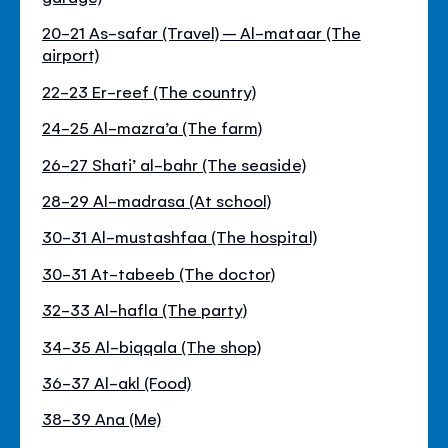
20-21 As-safar (Travel) – Al-mataar (The
airport)
22-23 Er-reef (The country)
24-25 Al-mazra’a (The farm)
26-27 Shati’ al-bahr (The seaside)
28-29 Al-madrasa (At school)
30-31 Al-mustashfaa (The hospital)
30-31 At-tabeeb (The doctor)
32-33 Al-hafla (The party)
34-35 Al-biqqala (The shop)
36-37 Al-akl (Food)
38-39 Ana (Me)