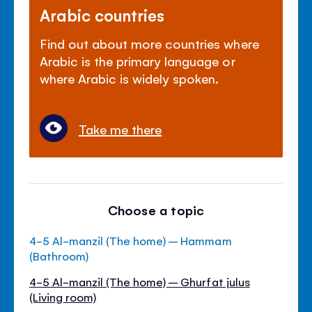
Arabic countries
Find out about more countries where
Arabic is the primary language or
where Arabic is widely spoken.
Take me there
Choose a topic
4-5 Al-manzil (The home) – Hammam
(Bathroom)
4-5 Al-manzil (The home) – Ghurfat julus
(Living room)