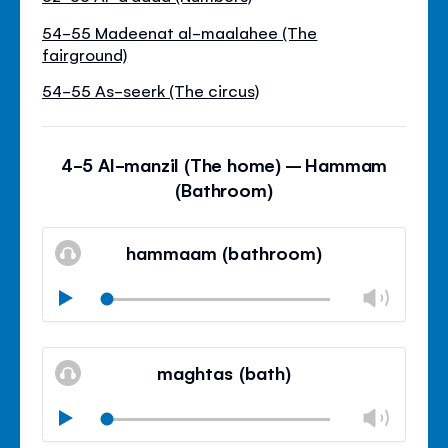
54-55 Madeenat al-maalahee (The
fairground)
54-55 As-seerk (The circus)
4-5 Al-manzil (The home) – Hammam
(Bathroom)
hammaam (bathroom)
Pas
Play
het
Geluid
volu
Sluit
dempen
aan
volu
maghtas (bath)
Pas
Play
het