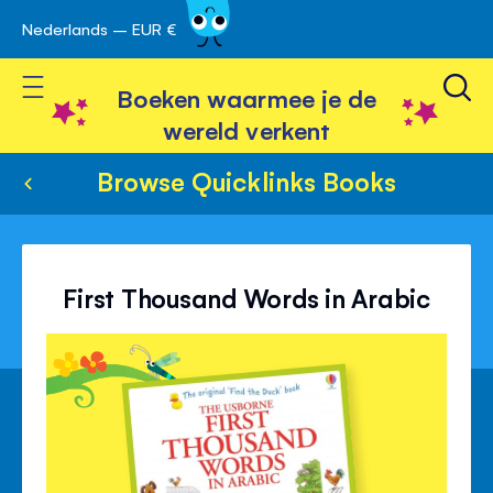
Nederlands – EUR €
Skip
avigatie
to
Toggle Nav
Content
Boeken waarmee je de
wereld verkent
Browse Quicklinks Books
First Thousand Words in Arabic