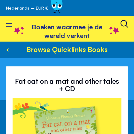
Nederlands – EUR €
Skip
avigatie
to
Toggle Nav
Content
Boeken waarmee je de
wereld verkent
Browse Quicklinks Books
Fat cat on a mat and other tales
+ CD