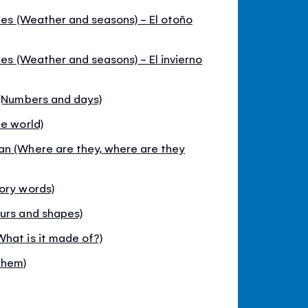
ones (Weather and seasons) - El otoño
nes (Weather and seasons) - El invierno
 (Numbers and days)
he world)
an (Where are they, where are they
ory words)
ours and shapes)
hat is it made of?)
them)