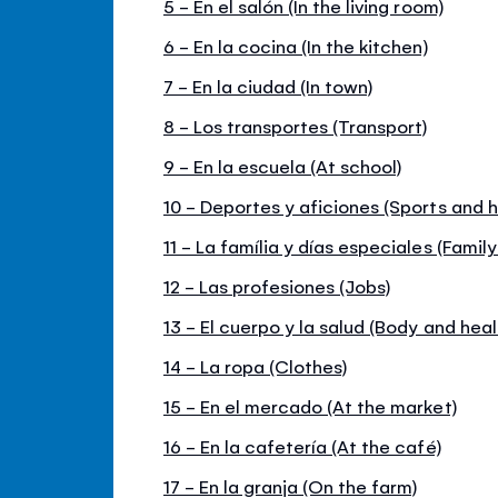
5 - En el salón (In the living room)
6 - En la cocina (In the kitchen)
7 - En la ciudad (In town)
8 - Los transportes (Transport)
9 - En la escuela (At school)
10 - Deportes y aficiones (Sports and 
11 - La família y días especiales (Famil
12 - Las profesiones (Jobs)
13 - El cuerpo y la salud (Body and heal
14 - La ropa (Clothes)
15 - En el mercado (At the market)
16 - En la cafetería (At the café)
17 - En la granja (On the farm)