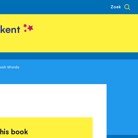
Zoek
kent
nish Words
this book