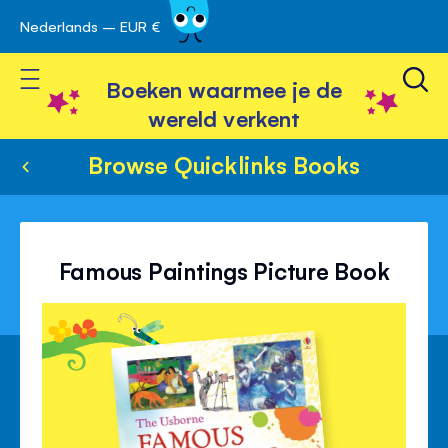
Nederlands – EUR €
Skip
avigatie
to
Toggle Nav
Content
Boeken waarmee je de
wereld verkent
Browse Quicklinks Books
Famous Paintings Picture Book