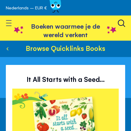
Nederlands – EUR €
Skip
avigatie
to
Toggle Nav
Content
Boeken waarmee je de
wereld verkent
Browse Quicklinks Books
It All Starts with a Seed...