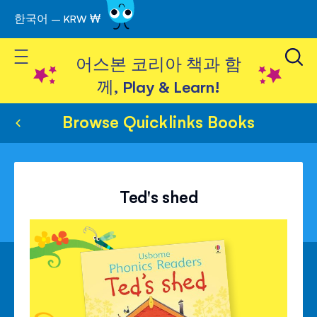
한국어 – KRW ₩
Skip
to
Toggle Nav
Content
어스본 코리아 책과 함
께, Play & Learn!
Browse Quicklinks Books
Ted's shed