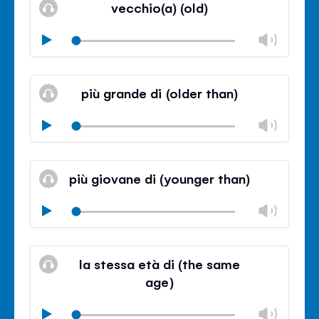
소
절
륨
vecchio(a) (old)
거
조
절
볼
Play
닫
륨
기
음
조
볼
소
절
륨
più grande di (older than)
거
조
절
볼
Play
닫
륨
기
음
조
볼
소
절
륨
più giovane di (younger than)
거
조
절
볼
Play
닫
륨
기
음
조
볼
소
절
륨
la stessa età di (the same
거
조
age)
절
닫
볼
Play