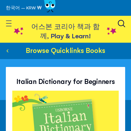
한국어 – KRW ₩
Skip
to
Toggle Nav
Content
어스본 코리아 책과 함
께, Play & Learn!
Browse Quicklinks Books
Italian Dictionary for Beginners