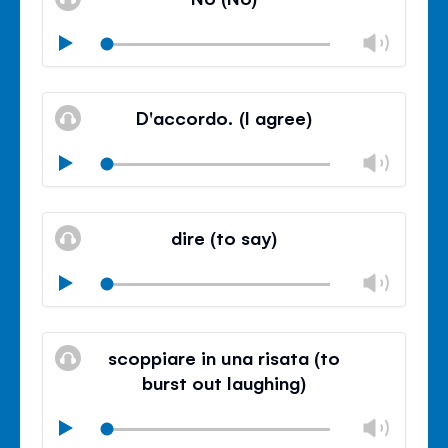
거
조
절
볼
Play
닫
륨
기
음
조
볼
소
절
륨
D'accordo. (I agree)
거
조
절
볼
Play
닫
륨
기
음
조
볼
소
절
륨
dire (to say)
거
조
절
볼
Play
닫
륨
기
음
조
볼
소
절
륨
scoppiare in una risata (to
거
조
burst out laughing)
절
닫
볼
Play
기