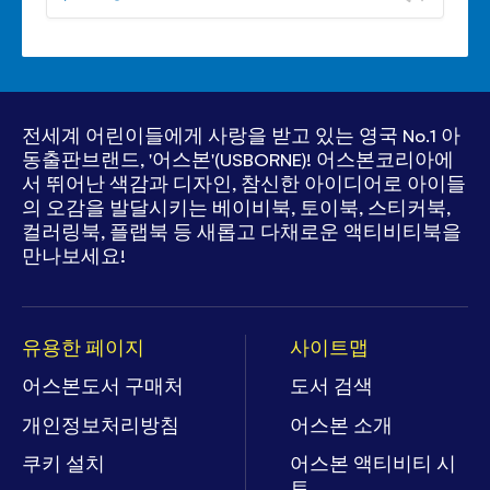
기
륨
음
조
볼
소
절
륨
거
조
절
닫
전세계 어린이들에게 사랑을 받고 있는
영국 No.1 아
기
동출판브랜드, '어스본'(USBORNE)!
어스본코리아에
서 뛰어난 색감과 디자인, 참신한 아이디어로
아이들
의 오감을 발달시키는 베이비북, 토이북, 스티커북,
컬러링북, 플랩북 등
새롭고 다채로운 액티비티북을
만나보세요!
유용한 페이지
사이트맵
어스본도서 구매처
도서 검색
개인정보처리방침
어스본 소개
쿠키 설치
어스본 액티비티 시
트