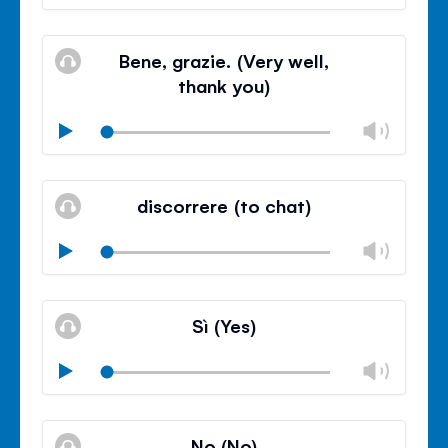
륨
기
음
조
볼
소
절
륨
Bene, grazie. (Very well,
거
조
thank you)
절
닫
볼
Play
기
륨
음
조
볼
소
절
륨
discorrere (to chat)
거
조
절
볼
Play
닫
륨
기
음
조
볼
소
절
륨
Sì (Yes)
거
조
절
볼
Play
닫
륨
기
음
조
볼
소
절
륨
No (No)