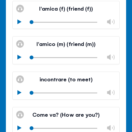
소
절
륨
l'amica (f) (friend (f))
거
조
절
볼
Play
닫
륨
기
음
조
볼
소
절
륨
l'amico (m) (friend (m))
거
조
절
볼
Play
닫
륨
기
음
조
볼
소
절
륨
incontrare (to meet)
거
조
절
볼
Play
닫
륨
기
음
조
볼
소
절
륨
Come va? (How are you?)
거
조
절
볼
Play
닫