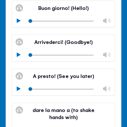
Buon giorno! (Hello!)
볼
Play
륨
음
조
볼
소
절
륨
Arrivederci! (Goodbye!)
거
조
절
볼
Play
닫
륨
기
음
조
볼
소
절
륨
A presto! (See you later)
거
조
절
볼
Play
닫
륨
기
음
조
볼
소
절
륨
dare la mano a (to shake
거
조
hands with)
절
닫