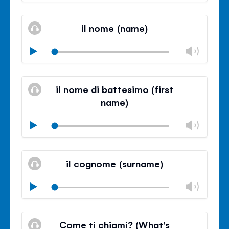
륨
음
조
볼
소
절
륨
il nome (name)
거
조
절
볼
Play
닫
륨
기
음
조
볼
소
절
륨
il nome di battesimo (first
거
조
name)
절
닫
볼
Play
기
륨
음
조
볼
소
절
륨
il cognome (surname)
거
조
절
볼
Play
닫
륨
기
음
조
볼
소
절
륨
Come ti chiami? (What's