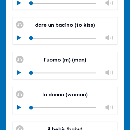
볼
Play
기
륨
음
조
볼
소
절
륨
dare un bacino (to kiss)
거
조
절
볼
Play
닫
륨
기
음
조
볼
소
절
륨
l'uomo (m) (man)
거
조
절
볼
Play
닫
륨
기
음
조
볼
소
절
륨
la donna (woman)
거
조
절
볼
Play
닫
륨
기
음
조
볼
소
절
륨
il bebè (baby)