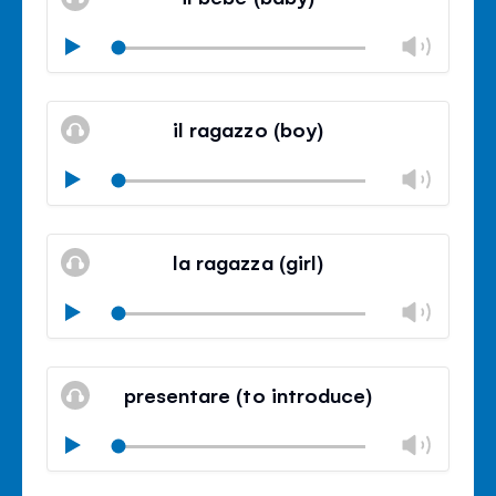
거
조
절
볼
Play
닫
륨
기
음
조
볼
소
절
륨
il ragazzo (boy)
거
조
절
볼
Play
닫
륨
기
음
조
볼
소
절
륨
la ragazza (girl)
거
조
절
볼
Play
닫
륨
기
음
조
볼
소
절
륨
presentare (to introduce)
거
조
절
볼
Play
닫
륨
기
음
조
볼