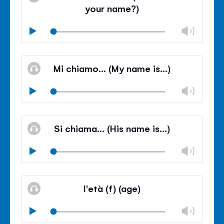
거
조
your name?)
절
닫
볼
Play
기
륨
음
조
볼
소
절
륨
Mi chiamo… (My name is…)
거
조
절
볼
Play
닫
륨
기
음
조
볼
소
절
륨
Si chiama… (His name is…)
거
조
절
볼
Play
닫
륨
기
음
조
볼
소
절
륨
l'età (f) (age)
거
조
절
볼
Play
닫
륨