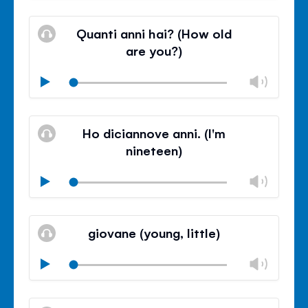
기
음
조
볼
소
절
륨
Quanti anni hai? (How old
거
조
are you?)
절
닫
볼
Play
기
륨
음
조
볼
소
절
륨
Ho diciannove anni. (I'm
거
조
nineteen)
절
닫
볼
Play
기
륨
음
조
볼
소
절
륨
giovane (young, little)
거
조
절
볼
Play
닫
륨
기
음
조
볼