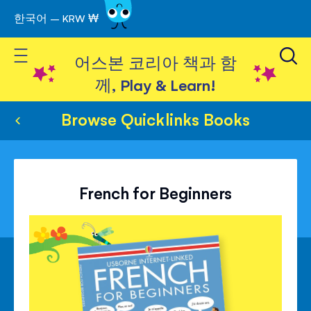
한국어 – KRW ₩
Skip
to
Toggle Nav
Content
어스본 코리아 책과 함
께, Play & Learn!
Browse Quicklinks Books
French for Beginners