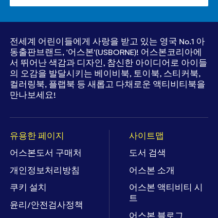
전세계 어린이들에게 사랑을 받고 있는
영국 No.1 아
동출판브랜드, '어스본'(USBORNE)!
어스본코리아에
서 뛰어난 색감과 디자인, 참신한 아이디어로
아이들
의 오감을 발달시키는 베이비북, 토이북, 스티커북,
컬러링북, 플랩북 등
새롭고 다채로운 액티비티북을
만나보세요!
유용한 페이지
사이트맵
어스본도서 구매처
도서 검색
개인정보처리방침
어스본 소개
쿠키 설치
어스본 액티비티 시
트
윤리/안전검사정책
어스본 블로그