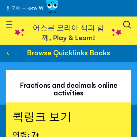
한국어 – KRW ₩
Skip
to
Toggle Nav
Content
어스본 코리아 책과 함
께, Play & Learn!
Browse Quicklinks Books
Fractions and decimals online
activities
퀵링크 보기
연령: 7+