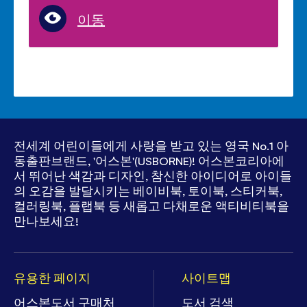
이동
전세계 어린이들에게 사랑을 받고 있는
영국 No.1 아
동출판브랜드, '어스본'(USBORNE)!
어스본코리아에
서 뛰어난 색감과 디자인, 참신한 아이디어로
아이들
의 오감을 발달시키는 베이비북, 토이북, 스티커북,
컬러링북, 플랩북 등
새롭고 다채로운 액티비티북을
만나보세요!
유용한 페이지
사이트맵
어스본도서 구매처
도서 검색