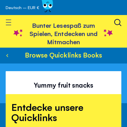
Deutsch – EUR €
Skip
 schließen
to
Toggle Nav
Content
Bunter Lesespaß zum
Spielen, Entdecken und
Mitmachen
Browse Quicklinks Books
Yummy fruit snacks
Entdecke unsere
Quicklinks