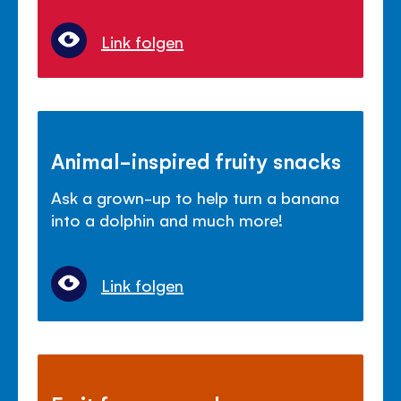
Link folgen
Animal-inspired fruity snacks
Ask a grown-up to help turn a banana
into a dolphin and much more!
Link folgen