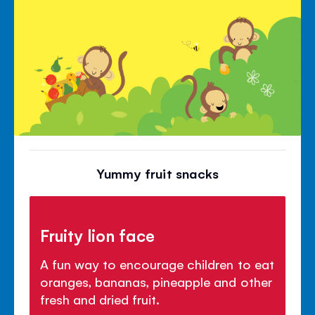
Yummy fruit snacks
Fruity lion face
A fun way to encourage children to eat
oranges, bananas, pineapple and other
fresh and dried fruit.