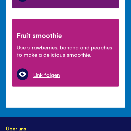
Fruit smoothie
Use strawberries, banana and peaches
to make a delicious smoothie.
Link folgen
Über uns