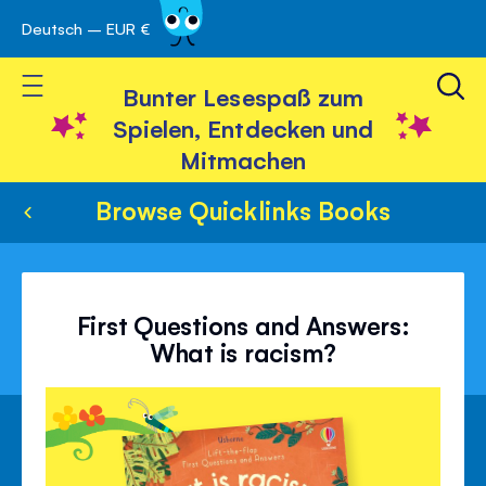
Deutsch – EUR €
Skip
 schließen
to
Toggle Nav
Content
Bunter Lesespaß zum
Spielen, Entdecken und
Mitmachen
Browse Quicklinks Books
First Questions and Answers:
What is racism?