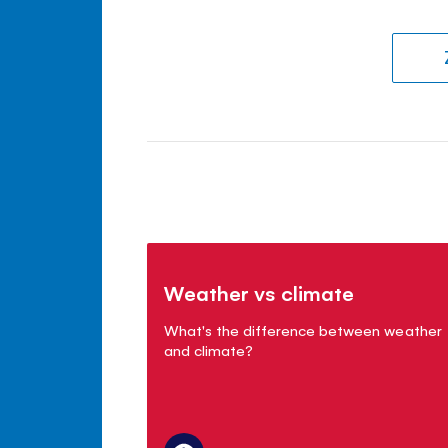
Weather vs climate
What's the difference between weather
and climate?