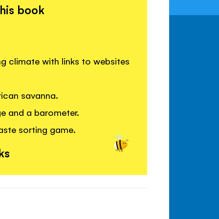
this book
 climate with links to websites
frican savanna.
ge and a barometer.
waste sorting game.
ks