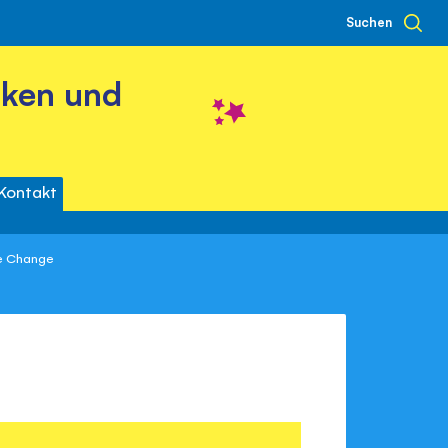
Suchen
cken und
Kontakt
e Change