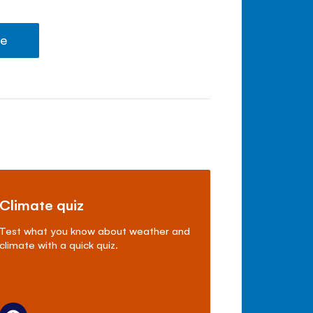
te
Climate quiz
Test what you know about weather and
climate with a quick quiz.