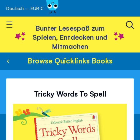
Deutsch – EUR €
Skip
 schließen
to
Toggle Nav
Content
Bunter Lesespaß zum
Spielen, Entdecken und
Mitmachen
Browse Quicklinks Books
Tricky Words To Spell