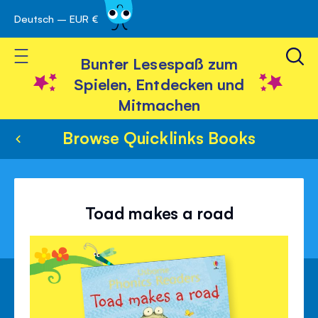
Deutsch – EUR €
Skip
 schließen
to
Toggle Nav
Content
Bunter Lesespaß zum
Spielen, Entdecken und
Mitmachen
Browse Quicklinks Books
Toad makes a road