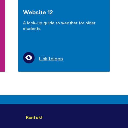
Website 12
A look-up guide to weather for older
students.
Link folgen
Kontakt