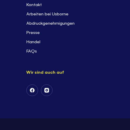
Kontakt
Arbeiten bei Usborne
Abdruckgenehmigungen
Presse
Handel
FAQs
Wir sind auch auf
Follow
Follow
Us
Us
on
on
Facebook
Instagram