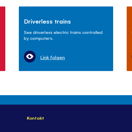
Driverless trains
See driverless electric trains controlled
by computers.
Link folgen
Kontakt