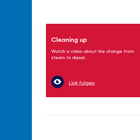
Cleaning up
Watch a video about the change from
steam to diesel.
Link folgen