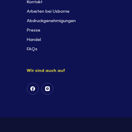
Kontakt
Arbeiten bei Usborne
Abdruckgenehmigungen
Presse
Handel
FAQs
Wir sind auch auf
Follow
Follow
Us
Us
on
on
Facebook
Instagram