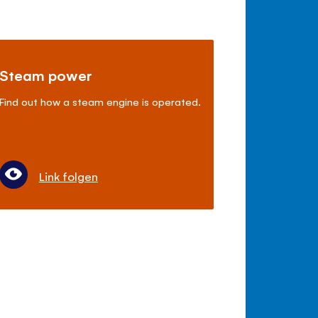
Steam power
Find out how a steam engine is operated.
Link folgen