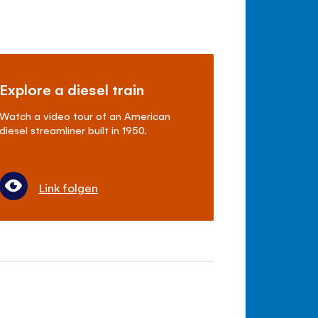
Explore a diesel train
Watch a video tour of an American
diesel streamliner built in 1950.
Link folgen