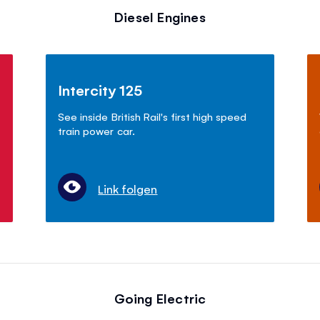
Diesel Engines
Intercity 125
See inside British Rail's first high speed
train power car.
Link folgen
Going Electric