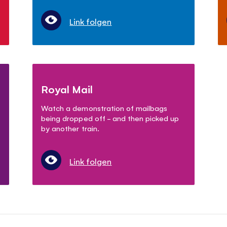
Link folgen
Royal Mail
Watch a demonstration of mailbags
being dropped off - and then picked up
by another train.
Link folgen