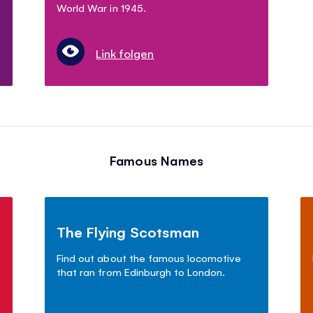
World War in 1945.
Link folgen
Famous Names
The Flying Scotsman
s
Find out about the famous locomotive
that ran from Edinburgh to London.