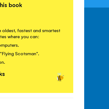
this book
 oldest, fastest and smartest
sites where you can:
computers.
 "Flying Scotsman".
on.
ks