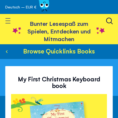
Deutsch – EUR €
Skip
 schließen
to
Toggle Nav
Content
Bunter Lesespaß zum
Spielen, Entdecken und
Mitmachen
Browse Quicklinks Books
My First Christmas Keyboard
book