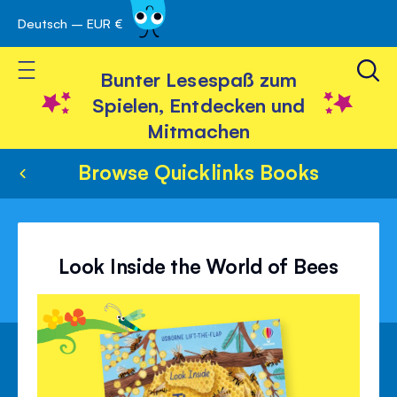
Deutsch – EUR €
Skip
 schließen
to
Toggle Nav
Content
Bunter Lesespaß zum
Spielen, Entdecken und
Mitmachen
Browse Quicklinks Books
Look Inside the World of Bees