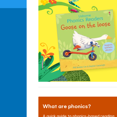
What are phonics?
A quick guide to phonics-based reading