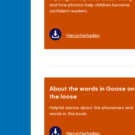
and how phonics help children become
confident readers.
Herunterladen
About the words in Goose on
the loose
Helpful advice about the phonemes and
words in this book.
Herunterladen