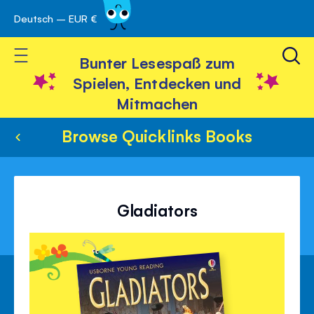
Deutsch – EUR €
Skip
 schließen
to
Toggle Nav
Content
Bunter Lesespaß zum
Spielen, Entdecken und
Mitmachen
Browse Quicklinks Books
Gladiators