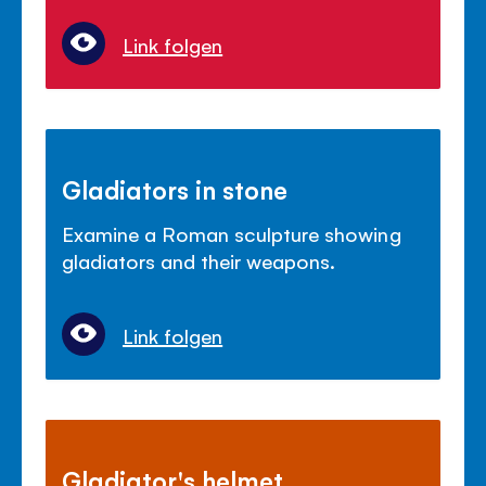
Link folgen
Gladiators in stone
Examine a Roman sculpture showing
gladiators and their weapons.
Link folgen
Gladiator's helmet