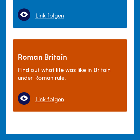
Link folgen
Roman Britain
Find out what life was like in Britain
under Roman rule.
Link folgen