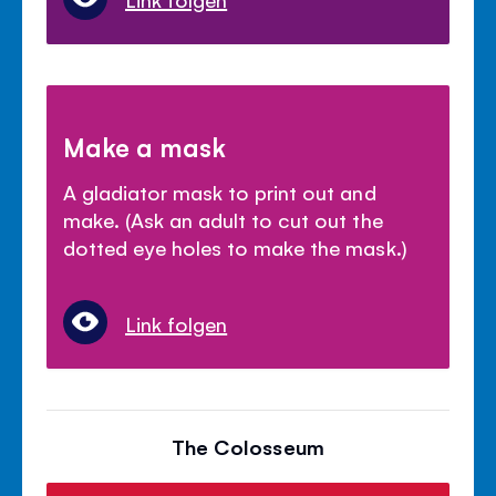
Make a mask
A gladiator mask to print out and
make. (Ask an adult to cut out the
dotted eye holes to make the mask.)
Link folgen
The Colosseum