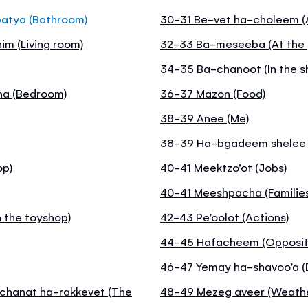
batya (Bathroom)
30-31 Be-vet ha-choleem (A
im (Living room)
32-33 Ba-meseeba (At the 
34-35 Ba-chanoot (In the s
na (Bedroom)
36-37 Mazon (Food)
38-39 Anee (Me)
38-39 Ha-bgadeem shelee (
op)
40-41 Meektzo’ot (Jobs)
40-41 Meeshpacha (Familie
 the toyshop)
42-43 Pe’oolot (Actions)
44-45 Hafacheem (Opposit
46-47 Yemay ha-shavoo’a (
achanat ha-rakkevet (The
48-49 Mezeg aveer (Weathe