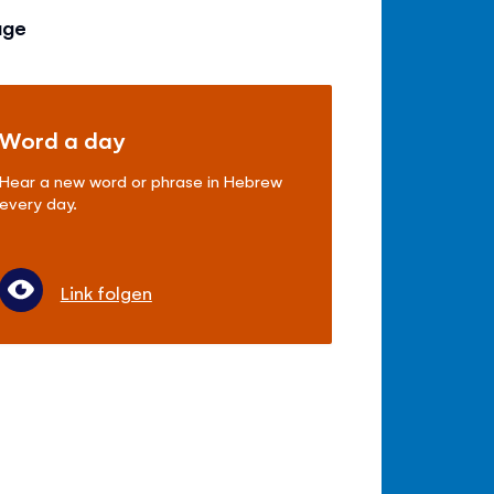
age
Word a day
Hear a new word or phrase in Hebrew
every day.
Link folgen