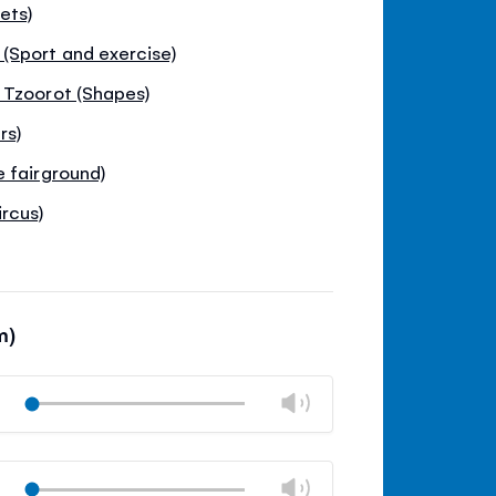
ets)
(Sport and exercise)
 Tzoorot (Shapes)
rs)
 fairground)
rcus)
m)
Lautstärke
Play
ändern
stumm
Lautstärkeregler
schließen
Lautstärke
Play