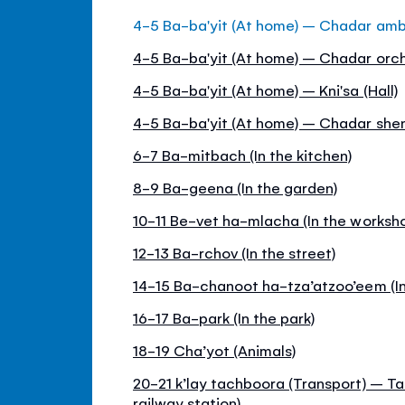
4-5 Ba-ba'yit (At home) – Chadar am
4-5 Ba-ba'yit (At home) – Chadar orch
4-5 Ba-ba'yit (At home) – Kni'sa (Hall)
4-5 Ba-ba'yit (At home) – Chadar she
6-7 Ba-mitbach (In the kitchen)
8-9 Ba-geena (In the garden)
10-11 Be-vet ha-mlacha (In the worksh
12-13 Ba-rchov (In the street)
14-15 Ba-chanoot ha-tza’atzoo’eem (In
16-17 Ba-park (In the park)
18-19 Cha’yot (Animals)
20-21 k’lay tachboora (Transport) – T
railway station)