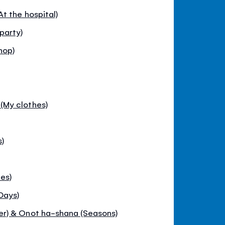
t the hospital)
party)
hop)
My clothes)
s)
es)
Days)
r) & Onot ha-shana (Seasons)