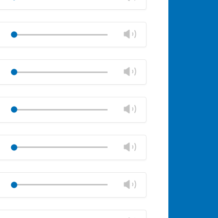
ändern
stumm
Lautstärkeregler
schließen
Lautstärke
Play
ändern
stumm
Lautstärkeregler
schließen
Lautstärke
Play
ändern
stumm
Lautstärkeregler
schließen
Lautstärke
Play
ändern
stumm
Lautstärkeregler
schließen
Lautstärke
Play
ändern
stumm
Lautstärkeregler
schließen
Lautstärke
Play
ändern
stumm
Lautstärkeregler
schließen