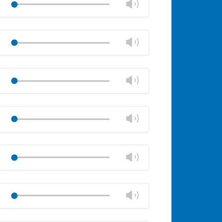
Lautstärke
Play
ändern
stumm
Lautstärkeregler
schließen
Lautstärke
Play
ändern
stumm
Lautstärkeregler
schließen
Lautstärke
Play
ändern
stumm
Lautstärkeregler
schließen
Lautstärke
Play
ändern
stumm
Lautstärkeregler
schließen
Lautstärke
Play
ändern
stumm
Lautstärkeregler
schließen
Lautstärke
Play
ändern
stumm
Lautstärkeregler