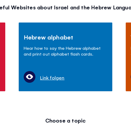
eful Websites about Israel and the Hebrew Langu
Hebrew alphabet
Hear how to say the Hebrew alphabet
and print out alphabet flash cards.
Link folgen
Choose a topic