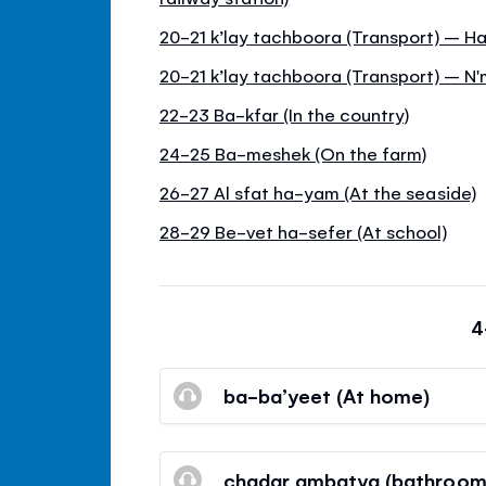
20-21 k’lay tachboora (Transport) – 
20-21 k’lay tachboora (Transport) – N'
22-23 Ba-kfar (In the country)
24-25 Ba-meshek (On the farm)
26-27 Al sfat ha-yam (At the seaside)
28-29 Be-vet ha-sefer (At school)
4
ba-ba’yeet (At home)
chadar ambatya (bathroom