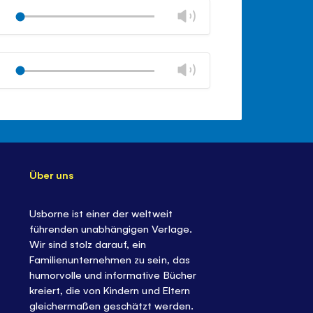
schließen
Lautstärke
Play
ändern
stumm
Lautstärkeregler
schließen
Lautstärke
Play
ändern
stumm
Lautstärkeregler
schließen
Über uns
Usborne ist einer der weltweit
führenden unabhängigen Verlage.
Wir sind stolz darauf, ein
Familienunternehmen zu sein, das
humorvolle und informative Bücher
kreiert, die von Kindern und Eltern
gleichermaßen geschätzt werden.