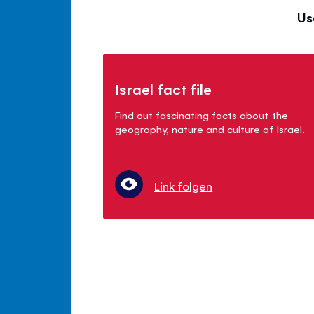
Us
Israel fact file
Find out fascinating facts about the
geography, nature and culture of Israel.
Link folgen