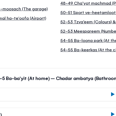
48-49 Cha’yot machmad (P
Ha-moosach (The garage)
50-51 Sport ve-heetamloot 
mal ha-te'oofa (Airport)
52-53 Tzva’eem (Colours) &
52-53 Meespareem (Numbe
54-55 Ba-loona park (At the
54-55 Ba-keerkas (At the ci
-5 Ba-ba'yit (At home) – Chadar ambatya (Bathroo
)