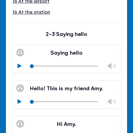
16 At the airport
16 At the station
2-3 Saying hello
Saying hello
Lauts
Play
ände
stumm
Lauts
schli
Hello! This is my friend Amy.
Lauts
Play
ände
stumm
Lauts
schli
Hi Amy.