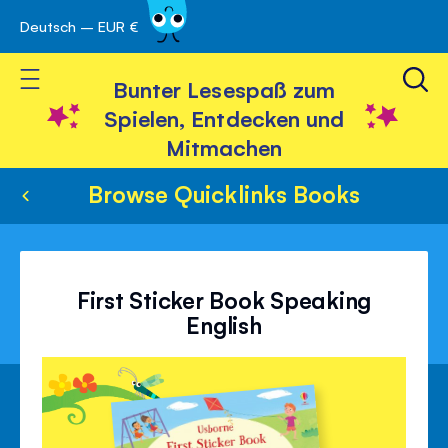
Deutsch – EUR €
Skip
 schließen
to
Toggle Nav
Content
Bunter Lesespaß zum
Spielen, Entdecken und
Mitmachen
Browse Quicklinks Books
First Sticker Book Speaking
English