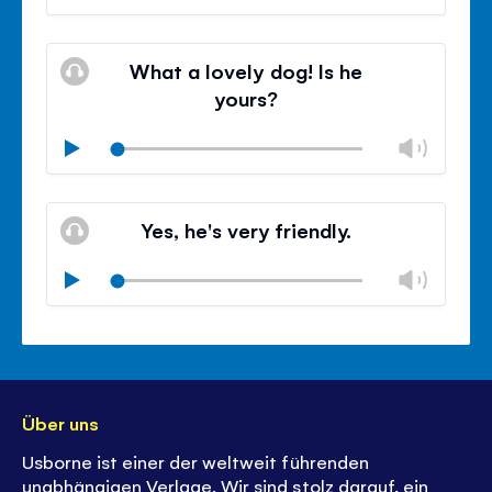
ände
stumm
Lauts
schli
What a lovely dog! Is he
yours?
Lauts
Play
ände
stumm
Lauts
schli
Yes, he's very friendly.
Lauts
Play
ände
stumm
Lauts
schli
Über uns
Usborne ist einer der weltweit führenden
unabhängigen Verlage. Wir sind stolz darauf, ein