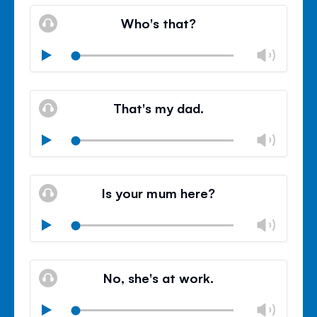
stumm
Lauts
schli
Who's that?
Lauts
Play
ände
stumm
Lauts
schli
That's my dad.
Lauts
Play
ände
stumm
Lauts
schli
Is your mum here?
Lauts
Play
ände
stumm
Lauts
schli
No, she's at work.
Lauts
Play