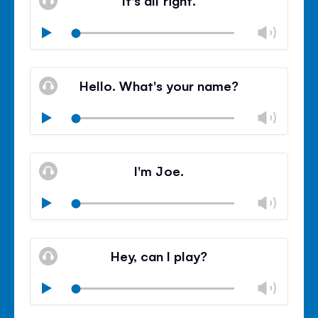
Lauts
Play
ände
stumm
Lauts
schli
Hello. What's your name?
Lauts
Play
ände
stumm
Lauts
schli
I'm Joe.
Lauts
Play
ände
stumm
Lauts
schli
Hey, can I play?
Lauts
Play
ände