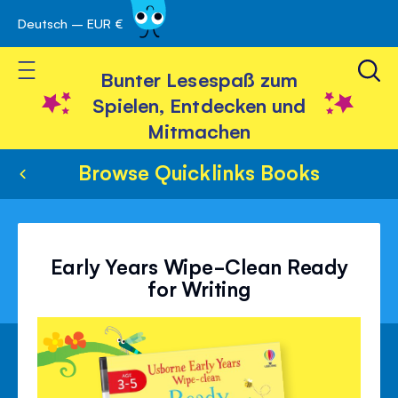
Deutsch – EUR €
Skip
 schließen
to
Toggle Nav
Content
Bunter Lesespaß zum
Spielen, Entdecken und
Mitmachen
Browse Quicklinks Books
Early Years Wipe-Clean Ready
for Writing