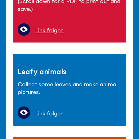
(Scroll down for a PDF to print out and
save.)
Link folgen
Leafy animals
Collect some leaves and make animal
pictures.
Link folgen