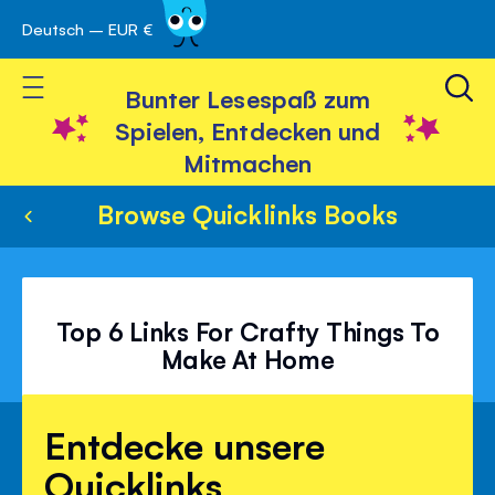
Deutsch – EUR €
Skip
 schließen
to
Toggle Nav
Content
Bunter Lesespaß zum
Spielen, Entdecken und
Mitmachen
Browse Quicklinks Books
Top 6 Links For Crafty Things To
Make At Home
Entdecke unsere
Quicklinks