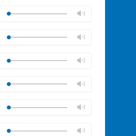
stumm
Lautstärkeregler
schließen
Lautstärke
Play
ändern
stumm
Lautstärkeregler
schließen
Lautstärke
Play
ändern
stumm
Lautstärkeregler
schließen
Lautstärke
Play
ändern
stumm
Lautstärkeregler
schließen
Lautstärke
Play
ändern
stumm
Lautstärkeregler
schließen
Lautstärke
Play
ändern
stumm
Lautstärkeregler
schließen
Lautstärke
Play