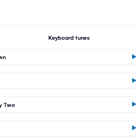
Keyboard tunes
own
by Two