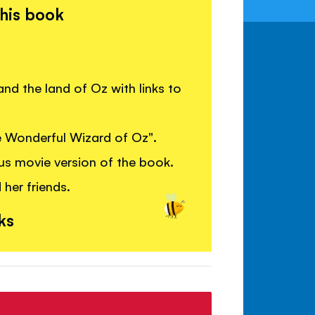
this book
nd the land of Oz with links to
he Wonderful Wizard of Oz".
s movie version of the book.
 her friends.
ks