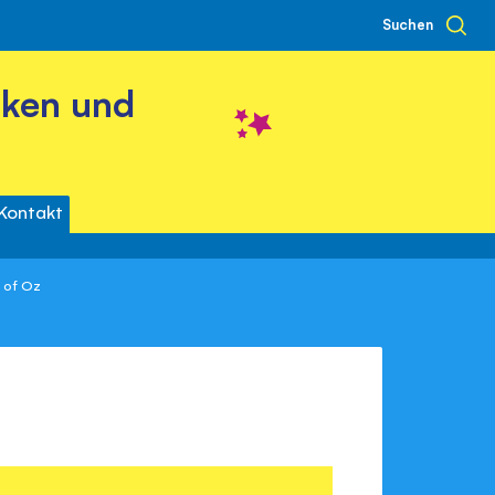
Suchen
cken und
Kontakt
 of Oz