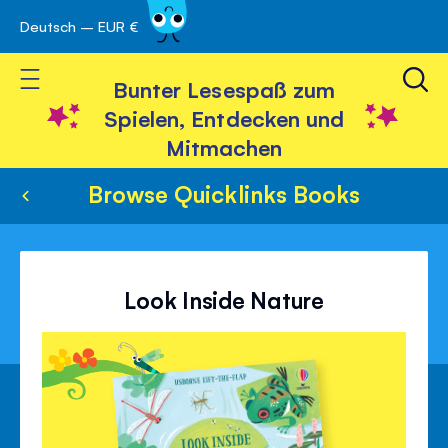
Deutsch – EUR €
Skip
 schließen
to
Toggle Nav
Content
Bunter Lesespaß zum
Spielen, Entdecken und
Mitmachen
Browse Quicklinks Books
Look Inside Nature