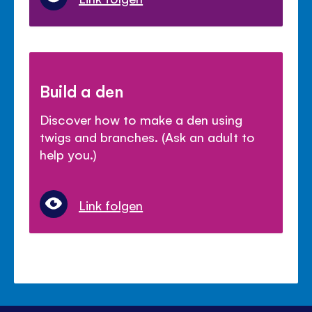
Build a den
Discover how to make a den using
twigs and branches. (Ask an adult to
help you.)
Link folgen