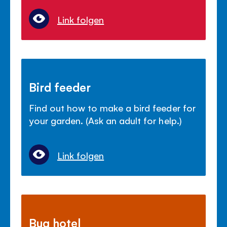
Link folgen
Bird feeder
Find out how to make a bird feeder for
your garden. (Ask an adult for help.)
Link folgen
Bug hotel