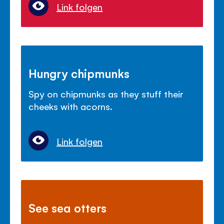
Link folgen
Hungry chipmunks
Spy on chipmunks as they stuff their
cheeks with acorns.
Link folgen
See sea otters