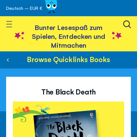
Deutsch – EUR €
Skip
 schließen
to
Toggle Nav
Content
Bunter Lesespaß zum
Spielen, Entdecken und
Mitmachen
Browse Quicklinks Books
The Black Death