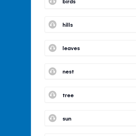
birds
hills
leaves
nest
tree
sun