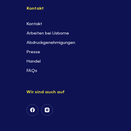
Kontakt
Kontakt
Arbeiten bei Usborne
Abdruckgenehmigungen
Presse
Handel
FAQs
Wir sind auch auf
Follow
Follow
Us
Us
on
on
Facebook
Instagram