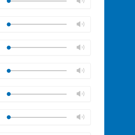
Lautstärke
Play
ändern
stumm
Lautstärkeregler
schließen
Lautstärke
Play
ändern
stumm
Lautstärkeregler
schließen
Lautstärke
Play
ändern
stumm
Lautstärkeregler
schließen
Lautstärke
Play
ändern
stumm
Lautstärkeregler
schließen
Lautstärke
Play
ändern
stumm
Lautstärkeregler
schließen
Lautstärke
Play
ändern
stumm
Lautstärkeregler