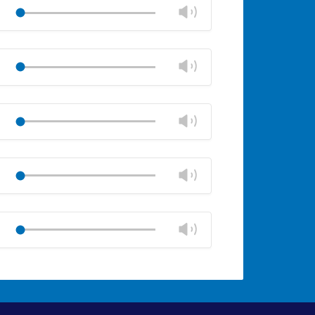
schließen
Lautstärke
Play
ändern
stumm
Lautstärkeregler
schließen
Lautstärke
Play
ändern
stumm
Lautstärkeregler
schließen
Lautstärke
Play
ändern
stumm
Lautstärkeregler
schließen
Lautstärke
Play
ändern
stumm
Lautstärkeregler
schließen
Lautstärke
Play
ändern
stumm
Lautstärkeregler
schließen