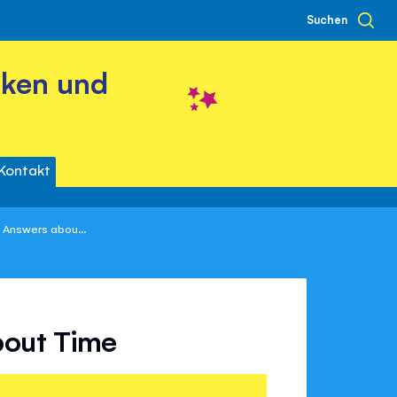
Suchen
cken und
Kontakt
 Answers abou...
bout Time