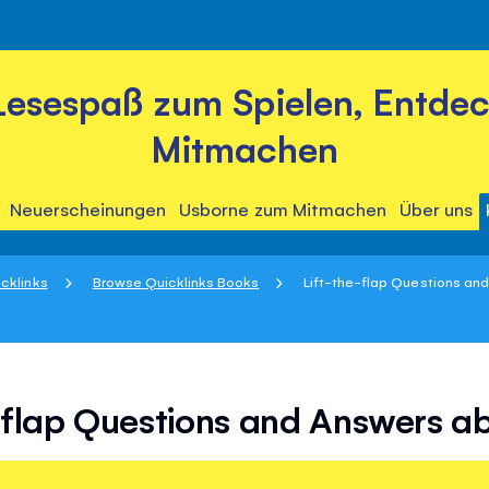
Lesespaß zum Spielen, Entde
Mitmachen
Neuerscheinungen
Usborne zum Mitmachen
Über uns
cklinks
Browse Quicklinks Books
Lift-the-flap Questions and
-flap Questions and Answers a