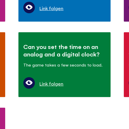
Link folgen
Can you set the time on an
analog and a digital clock?
The game takes a few seconds to load.
Link folgen