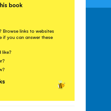
this book
Browse links to websites
e if you can answer these
like?
ar?
ow?
ks